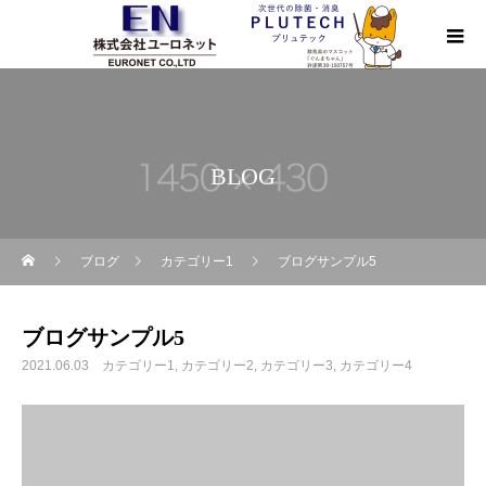
BLOG
ブログ
カテゴリー1
ブログサンプル5
ブログサンプル5
2021.06.03
カテゴリー1
カテゴリー2
カテゴリー3
カテゴリー4