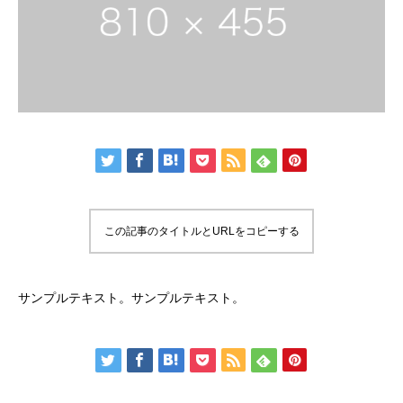
この記事のタイトルとURLをコピーする
サンプルテキスト。サンプルテキスト。